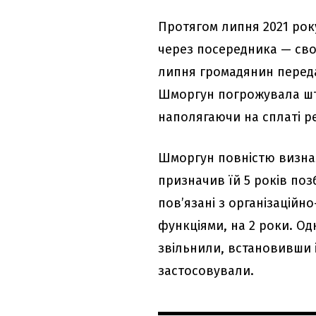
Протягом липня 2021 ро
через посередника — свог
липня громадянин передав 
Шморгун погрожувала шт
наполягаючи на сплаті р
Шморгун повністю визнал
призначив їй 5 років по
пов’язані з організацій
функціями, на 2 роки. Од
звільнили, встановивши і
застосовували.