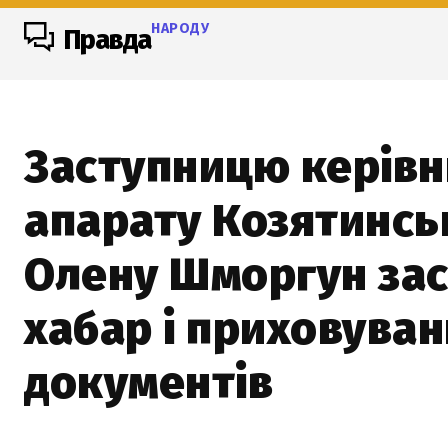
НАРОДУ
Правда
Заступницю керівн
апарату Козятинсь
Олену Шморгун зас
хабар і приховува
документів