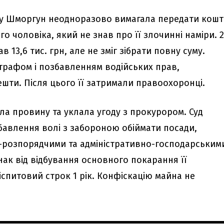
ку Шморгун неодноразово вимагала передати кош
о чоловіка, який не знав про її злочинні наміри. 
13,6 тис. грн, але не зміг зібрати повну суму.
рафом і позбавленням водійських прав,
ешти. Після цього її затримали правоохоронці.
а провину та уклала угоду з прокурором. Суд
збавлення волі з забороною обіймати посади,
но-розпорядчими та адміністративно-господарським
нак від відбування основного покарання її
спитовий строк 1 рік. Конфіскацію майна не