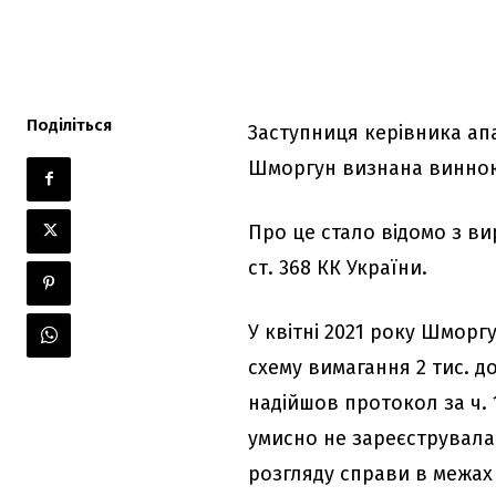
Поділіться
Заступниця керівника ап
Шморгун визнана винною 
Про це стало відомо з вир
ст. 368 КК України.
У квітні 2021 року Шмор
схему вимагання 2 тис. д
надійшов протокол за ч. 
умисно не зареєструвала
розгляду справи в межах 