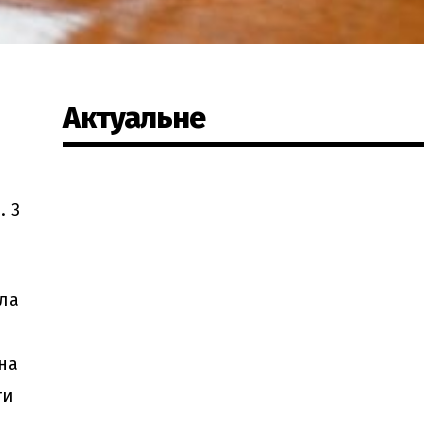
Актуальне
. 3
ила
она
ти