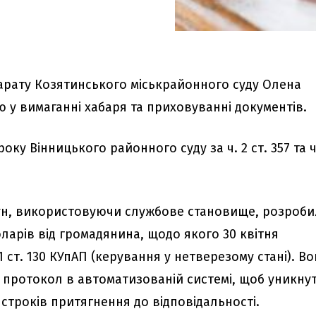
арату Козятинського міськрайонного суду Олена
у вимаганні хабаря та приховуванні документів.
оку Вінницького районного суду за ч. 2 ст. 357 та ч
гун, використовуючи службове становище, розроб
оларів від громадянина, щодо якого 30 квітня
1 ст. 130 КУпАП (керування у нетверезому стані). В
 протокол в автоматизованій системі, щоб уникну
строків притягнення до відповідальності.