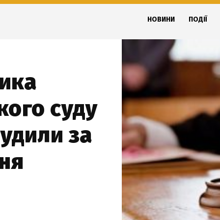
НОВИНИ
ПОДІЇ
ика
кого суду
удили за
ння