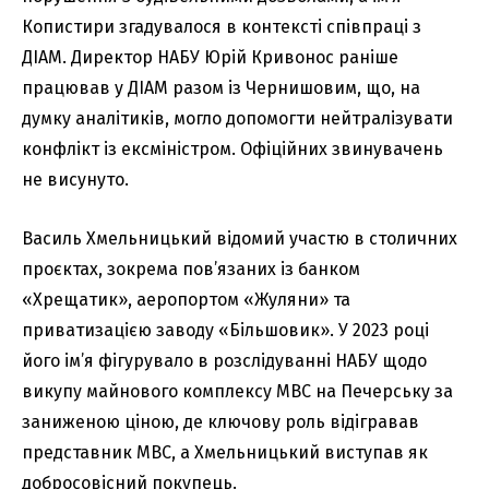
Копистири згадувалося в контексті співпраці з
ДІАМ. Директор НАБУ Юрій Кривонос раніше
працював у ДІАМ разом із Чернишовим, що, на
думку аналітиків, могло допомогти нейтралізувати
конфлікт із ексміністром. Офіційних звинувачень
не висунуто.
Василь Хмельницький відомий участю в столичних
проєктах, зокрема пов’язаних із банком
«Хрещатик», аеропортом «Жуляни» та
приватизацією заводу «Більшовик». У 2023 році
його ім’я фігурувало в розслідуванні НАБУ щодо
викупу майнового комплексу МВС на Печерську за
заниженою ціною, де ключову роль відігравав
представник МВС, а Хмельницький виступав як
добросовісний покупець.