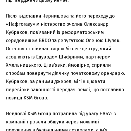
підтверджень цьому немає.
Після відставки Чернишова та його переходу до
«Нафтогазу» міністерство очолив Олександр
Кубраков, пов’язаний із реформаторським
середовищем BRDO та депутаткою Оленою Шуляк.
Остання є співвласницею бізнес-центру, який
асоціюють із Едуардом Шифріним, партнером
Хмельницького. Ці зв’язки, ймовірно, сприяли
спробам повернути ділянку початковому орендарю.
Кубраков, за даними джерел, міг ініціювати
перевірки законності передачі землі, що послабило
позиції KSM Group.
Невдовзі KSM Group потрапила під увагу НАБУ: в
компанії провели обшуки через можливі
порушення з будівельними дозволами, а ім’я