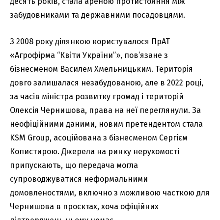
десять років, стала ареною протистояння між
забудовниками та державними посадовцями.
З 2008 року ділянкою користувалося ПрАТ
«Агрофірма “Квіти України”», пов’язане з
бізнесменом Василем Хмельницьким. Територія
довго залишалася незабудованою, але в 2022 році,
за часів міністра розвитку громад і територій
Олексія Чернишова, права на неї переглянули. За
неофіційними даними, новим претендентом стала
KSM Group, асоційована з бізнесменом Сергієм
Копистирою. Джерела на ринку нерухомості
припускають, що передача могла
супроводжуватися неформальними
домовленостями, включно з можливою часткою для
Чернишова в проєктах, хоча офіційних