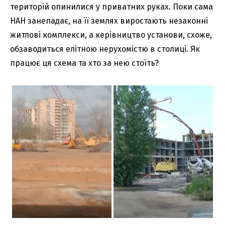
територій опинилися у приватних руках. Поки сама
НАН занепадає, на її землях виростають незаконні
житлові комплекси, а керівництво установи, схоже,
обзаводиться елітною нерухомістю в столиці. Як
працює ця схема та хто за нею стоїть?