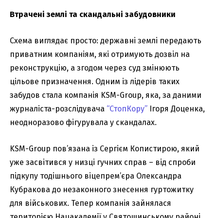
Втрачені землі та скандальні забудовники
Схема виглядає просто: державні землі передають
приватним компаніям, які отримують дозвіл на
реконструкцію, а згодом через суд змінюють
цільове призначення. Одним із лідерів таких
забудов стала компанія KSM-Group, яка, за даними
журналіста-розслідувача
“СтопКору”
Ігоря Доценка,
неодноразово фігурувала у скандалах.
KSM-Group пов’язана із Сергієм Копистирою, який
уже засвітився у низці гучних справ – від спроби
підкупу тодішнього віцепрем’єра Олександра
Кубракова до незаконного знесення гуртожитку
для військових. Тепер компанія зайнялася
територією Нацакадемії у Святошинському районі