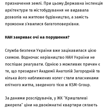
призначення землі. При цьому Державна інспекція
архітектури та містобудування не видавала
дозволів на житлове будівництво, а замість
промзони з’явилися багатоповерхівки.
НАН закриває очі на порушення?
Служба безпеки України вже зацікавилася цією
схемою. Водночас керівництво НАН України не
поспішає реагувати. Однією з можливих причин є
те, що президент Академії Анатолій Загородній та
кілька його наближених колег стали власниками
елітного житла, зведеного тією ж KSM-Group.
За даними розслідувачів, у ЖК “Кришталеві
джерела” ціни на двокімнатні квартири сягають