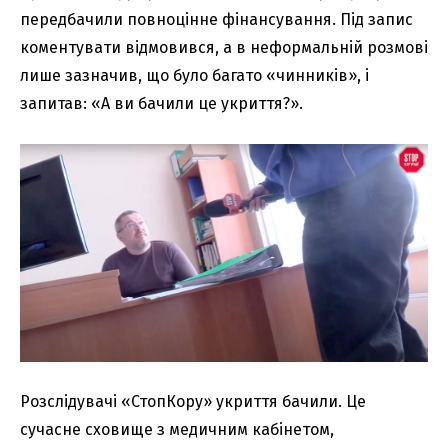
передбачили повноцінне фінансування. Під запис
коментувати відмовився, а в неформальній розмові
лише зазначив, що було багато «чинників», і
запитав: «А ви бачили це укриття?».
Розслідувачі «СтопКору» укриття бачили. Це
сучасне сховище з медичним кабінетом,