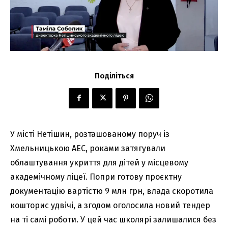
Поділіться
У місті Нетішин, розташованому поруч із
Хмельницькою АЕС, роками затягували
облаштування укриття для дітей у місцевому
академічному ліцеї. Попри готову проєктну
документацію вартістю 9 млн грн, влада скоротила
кошторис удвічі, а згодом оголосила новий тендер
на ті самі роботи. У цей час школярі залишалися без