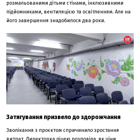
розмальованими дітьми стінами, інклюзивними
підйомниками, вентиляцією та освітленням. Але на
його завершення знадобилося два роки.
Затягування призвело до здорожчання
Зволікання з проєктом спричинило зростання
витрат. Директорка ліцею розповіла, як ціни