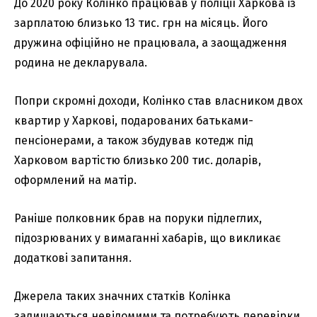
До 2020 року Колінко працював у поліції Харкова із
зарплатою близько 13 тис. грн на місяць. Його
дружина офіційно не працювала, а заощадження
родина не декларувала.
Попри скромні доходи, Колінко став власником двох
квартир у Харкові, подарованих батьками-
пенсіонерами, а також збудував котедж під
Харковом вартістю близько 200 тис. доларів,
оформлений на матір.
Раніше полковник брав на поруки підлеглих,
підозрюваних у вимаганні хабарів, що викликає
додаткові запитання.
Джерела таких значних статків Колінка
залишаються невідомими та потребують перевірки