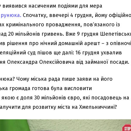
ку виявився насиченим подіями для мера
прунюка.
Спочатку, ввечері 4 грудня, йому офіційн
ах кримінального провадження, пов’язаного із
над 20 мільйонів гривень. Вже 9 грудня Шепетівськ
ив рішення про нічний домашній арешт – з опівноч
пеляційний суд пішов ще далі: 16 грудня ухвалив
ня Олександра Олексійовича від займаної посади.
нюка? Чому міська рада пише заяви на його
ська громада готова була висловити
І якою є доля 30 мільйонів євро, які посадовець на
залучити для розвитку міста на Хмельниччині?