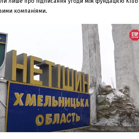
яли лише про підписання угоди між фундацією Klub
евими компаніями.