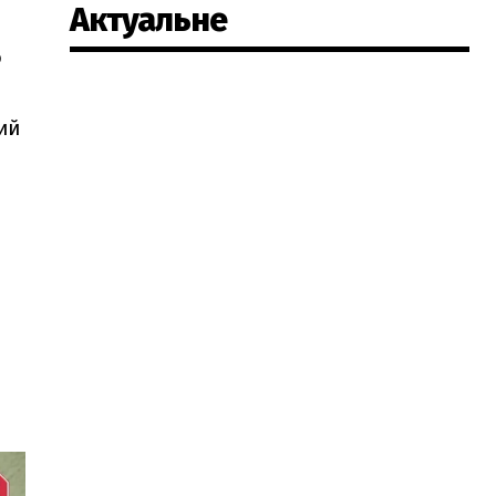
Актуальне
о
ий
і