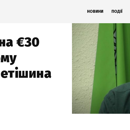
НОВИНИ
ПОДІЇ
на €30
ому
Нетішина