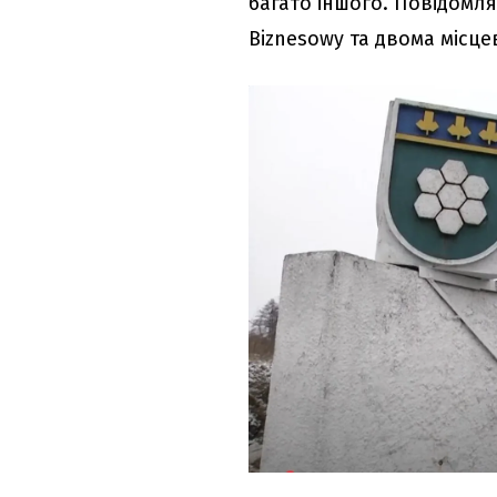
багато іншого. Повідомл
Biznesowy та двома місц