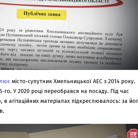
лює
місто-супутник Хмельницької АЕС з 2014 року.
-го. У 2020 році переобрався на посаду. Під час
о, в агітаційних матеріалах підкреслювалось: за йо
в.