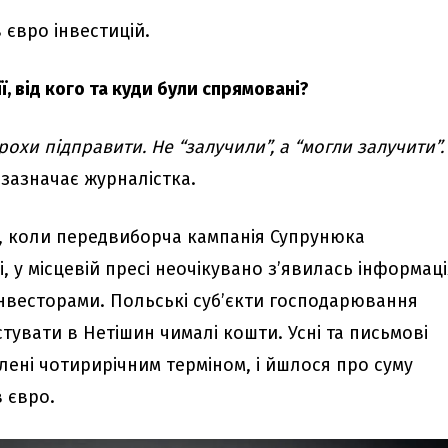
 євро інвестицій.
ї, від кого та куди були спрямовані?
рохи підправити. Не “залучили”, а “могли залучити”. 
– зазначає журналістка.
ку, коли передвиборча кампанія Супрунюка
і, у місцевій пресі неочікувано зʼявилась інформац
інвесторами. Польські суб’єкти господарювання
увати в Нетішин чималі кошти. Усні та письмові
лені чотирирічним терміном, і йшлося про суму
в євро.