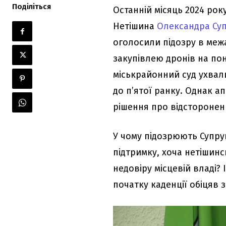
Поділіться
Останній місяць 2024 ро
Нетішина
Олександра Су
оголосили підозру в меж
закупівлею дронів на по
міськрайонний суд ухвал
до п’ятої ранку. Однак а
рішення про відсторонен
У чому підозрюють Супру
підтримку, хоча нетішин
недовіру місцевій владі? 
початку каденції обіцяв 