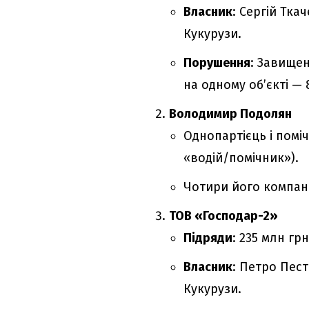
Власник
: Сергій Тка
Кукурузи.
Порушення
: Завищен
на одному об’єкті — 
Володимир Подолян
Однопартієць і помі
«водій/помічник»).
Чотири його компані
ТОВ «Господар-2»
Підряди
: 235 млн грн
Власник
: Петро Пес
Кукурузи.