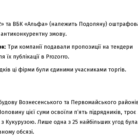
-2» та ВБК «Альфа» (належить Подоляну) оштрафов
а антиконкурентну змову.
ок
: Три компанії подавали пропозиції на тендери
я їх публікації в Prozorro.
дків ці фірми були єдиними учасниками торгів.
ідбудову Вознесенського та Первомайського районі
Половину цієї суми освоїли п’ять підрядників, троє 
 з Кукурузою. Лише одна з 25 найбільших угод була
ному обсязі.