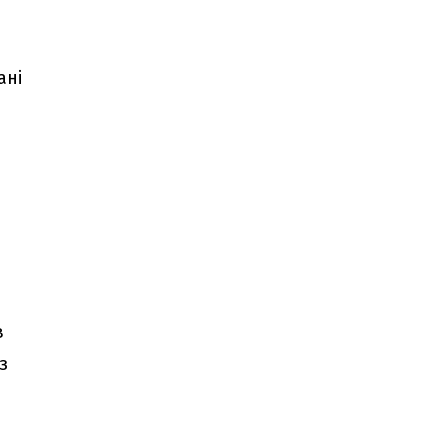
ані
в
з