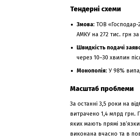
Тендерні схеми
Змова
: ТОВ «Господар
АМКУ на 272 тис. грн з
Швидкість подачі заяв
через 10–30 хвилин післ
Монополія
: У 98% випа
Масштаб проблеми
За останні 3,5 роки на в
витрачено 1,4 млрд грн. 
яких мають прямі зв’язки
виконана вчасно та в пов