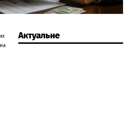
Актуальне
их
 на