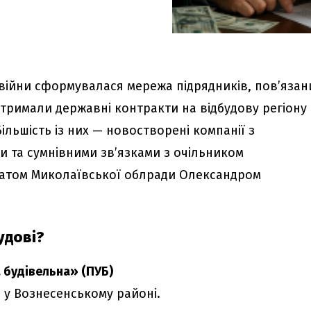
 війни сформувалася мережа підрядників, пов’язан
отримали державні контракти на відбудову регіону
Більшість із них — новостворені компанії з
 та сумнівними зв’язками з очільником
татом Миколаївської облради Олександром
удові?
 будівельна» (ПУБ)
н у Вознесенському районі.