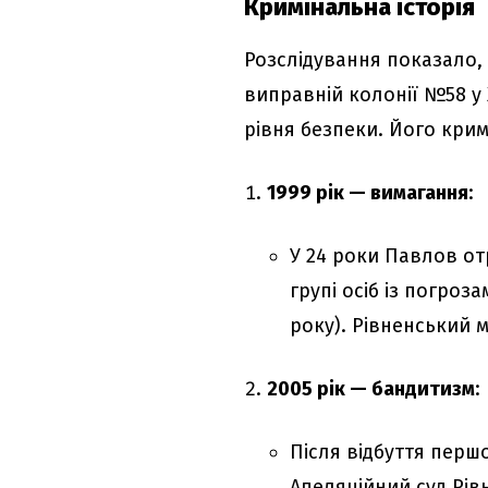
Кримінальна історія
Розслідування показало,
виправній колонії №58 у
рівня безпеки. Його кри
1999 рік — вимагання
:
У 24 роки Павлов о
групі осіб із погроза
року). Рівненський 
2005 рік — бандитизм
:
Після відбуття пер
Апеляційний суд Рівн