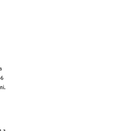
в
66
лі.
я з