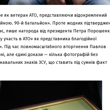
е як ветеран АТО, представляючи відокремлений
війною. 90-й батальйон». Проте жодних підтвердже
ає, лише нагорода від президента Петра Порошенк
рну участь в АТО» як представника благодійної
ії». Під час повномасштабного вторгнення Павлов
і, але єдині докази — кілька фотографій без
навальних знаків ЗСУ, що ставить під сумнів факт