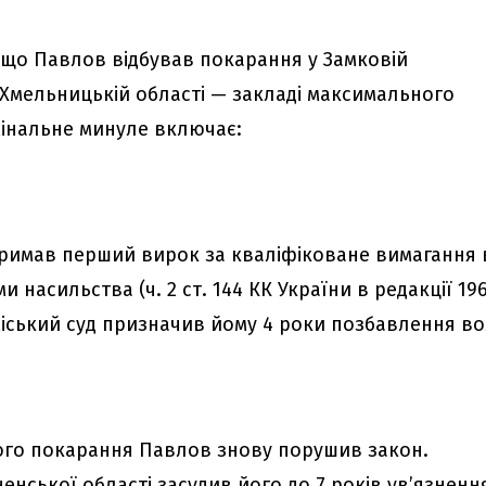
 що Павлов відбував покарання у Замковій
 Хмельницькій області — закладі максимального
мінальне минуле включає:
тримав перший вирок за кваліфіковане вимагання 
ми насильства (ч. 2 ст. 144 КК України в редакції 19
міський суд призначив йому 4 роки позбавлення во
шого покарання Павлов знову порушив закон.
енської області засудив його до 7 років ув’язненн