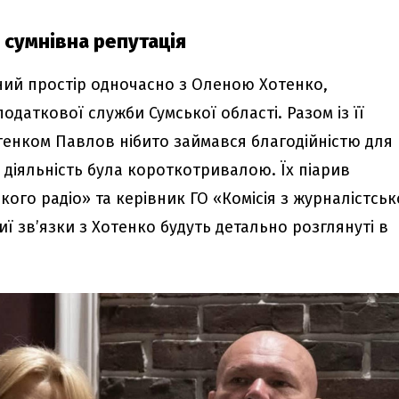
а сумнівна репутація
ний простір одночасно з Оленою Хотенко,
аткової служби Сумської області. Разом із її
тенком Павлов нібито займався благодійністю для
ця діяльність була короткотривалою. Їх піарив
ого радіо» та керівник ГО «Комісія з журналістськ
иї зв’язки з Хотенко будуть детально розглянуті в