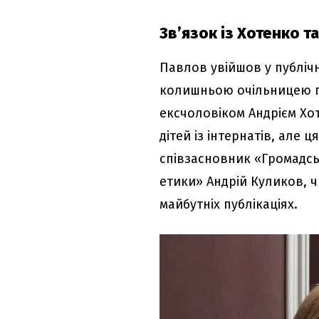
Зв’язок із Хотенко т
Павлов увійшов у публіч
колишньою очільницею под
ексчоловіком Андрієм Хо
дітей із інтернатів, але 
співзасновник «Громадськ
етики» Андрій Куликов, ч
майбутніх публікаціях.