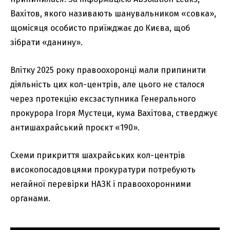
Вахітов, якого називають шанувальником «совка»,
щомісяця особисто приїжджає до Києва, щоб
зібрати «данину».
Влітку 2025 року правоохоронці мали припинити
діяльність цих кол-центрів, але цього не сталося
через протекцію ексзаступника Генерального
прокурора Ігоря Мустеци, кума Вахітова, стверджує
антишахрайський проєкт «190».
Схеми прикриття шахрайських кол-центрів
високопосадовцями прокуратури потребують
негайної перевірки НАЗК і правоохоронними
органами.