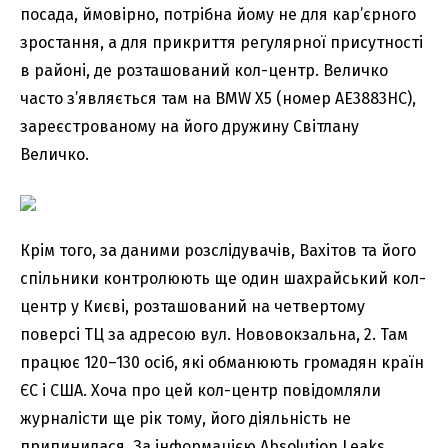
посада, ймовірно, потрібна йому не для кар’єрного
зростання, а для прикриття регулярної присутності
в районі, де розташований кол-центр. Величко
часто з’являється там на BMW X5 (номер АЕ3883НС),
зареєстрованому на його дружину Світлану
Величко.
Крім того, за даними розслідувачів, Вахітов та його
спільники контролюють ще один шахрайський кол-
центр у Києві, розташований на четвертому
поверсі ТЦ за адресою вул. Нововокзальна, 2. Там
працює 120–130 осіб, які обманюють громадян країн
ЄС і США. Хоча про цей кол-центр повідомляли
журналісти ще рік тому, його діяльність не
припинилася. За інформацією Absolution Leaks,